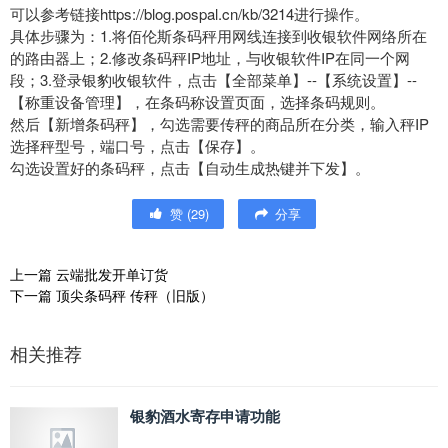
可以参考链接https://blog.pospal.cn/kb/3214进行操作。
具体步骤为：1.将佰伦斯条码秤用网线连接到收银软件网络所在
的路由器上；2.修改条码秤IP地址，与收银软件IP在同一个网
段；3.登录银豹收银软件，点击【全部菜单】--【系统设置】--
【称重设备管理】，在条码称设置页面，选择条码规则。
然后【新增条码秤】，勾选需要传秤的商品所在分类，输入秤IP
选择秤型号，端口号，点击【保存】。
勾选设置好的条码秤，点击【自动生成热键并下发】。
赞
(
29
)
分享
上一篇
云端批发开单订货
下一篇
顶尖条码秤 传秤（旧版）
相关推荐
银豹酒水寄存申请功能