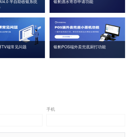
I4.0 半自助收银系统
银豹酒水寄存申请功能
版）
屏TV端常见问题
银豹POS端外卖兜底厨打功能
手机