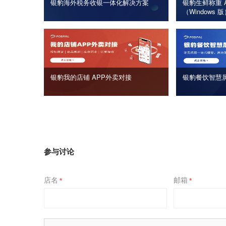
银豹海外税务收银一体化解决方案
银豹生鲜称重 A
（Windows 
银豹我的店铺 APP外卖对接
银豹餐饮智慧
参与讨论
店名
邮箱
*
*