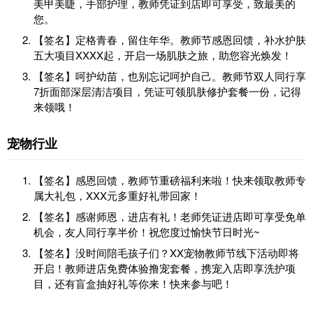
美甲美睫，手部护理，教师凭证到店即可享受，致最美的
您。
【签名】定格青春，留住年华。教师节感恩回馈，补水护肤
五大项目XXXX起，开启一场肌肤之旅，助您容光焕发！
【签名】呵护幼苗，也别忘记呵护自己。教师节双人同行享
7折面部深层清洁项目，凭证可领肌肤修护套餐一份，记得
来领哦！
宠物行业
【签名】感恩回馈，教师节重磅福利来啦！快来领取教师专
属大礼包，XXX元多重好礼带回家！
【签名】感谢师恩，进店有礼！老师凭证进店即可享受免单
机会，友人同行享半价！祝您度过愉快节日时光~
【签名】没时间陪毛孩子们？XX宠物教师节线下活动即将
开启！教师进店免费体验撸宠套餐，携宠入店即享洗护项
目，还有盲盒抽好礼等你来！快来参与吧！