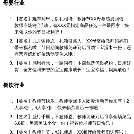
母婴行业
【签名】难忘师恩，以礼相待。教师节XX母婴感恩回馈，
教师专场9折活动，满XXX元指定商品任选一件带回家！快
来领取你的节日福利吧！
【签名】九月谢师恩，礼颂引路人。XX母婴给教师妈妈们
带来福利啦！节日期间教师凭证到店可领宝宝湿巾一份，还
有营养奶粉好价活动等你来哦！
【签名】感恩有您，一路同行！本店甄选优质奶粉，日用好
货，全方位呵护您的宝宝健康成长！宝宝幸福，妈妈放心！
餐饮行业
【签名】教师节快乐！教师专属多人团餐活动等你来享！2
人享8折，4人享7折！快来犒劳自己一顿吧！
【签名】盛行千里，不忘师恩。教师凭证到店可享全场菜品
6.8折，另赠美味小食一份！祝各位老师节日快乐！
【签名】教师佳节，献礼师恩！XX餐厅给教师们送菜啦！