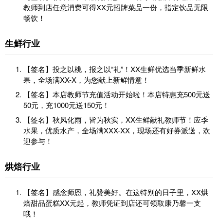
教师到店任意消费可得XX元招牌菜品一份，指定饮品无限
畅饮！
生鲜行业
【签名】投之以桃，报之以“礼”！XX生鲜优选当季新鲜水
果，全场满XX-X，为您献上新鲜情意！
【签名】本店教师节充值活动开始啦！本店特惠充500元送
50元，充1000元送150元！
【签名】秋风化雨，皆为秋实，XX生鲜献礼教师节！应季
水果，优质水产，全场满XXX-XX，现场还有好券派送，欢
迎参与！
烘焙行业
【签名】感念师恩，礼赞美好。在这特别的日子里，XX烘
焙甜品蛋糕XX元起，教师凭证到店还可领取康乃馨一支
哦！