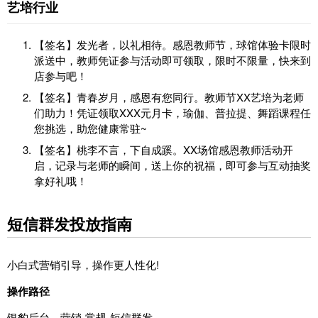
艺培行业
【签名】发光者，以礼相待。感恩教师节，球馆体验卡限时
派送中，教师凭证参与活动即可领取，限时不限量，快来到
店参与吧！
【签名】青春岁月，感恩有您同行。教师节XX艺培为老师
们助力！凭证领取XXX元月卡，瑜伽、普拉提、舞蹈课程任
您挑选，助您健康常驻~
【签名】桃李不言，下自成蹊。XX场馆感恩教师活动开
启，记录与老师的瞬间，送上你的祝福，即可参与互动抽奖
拿好礼哦！
短信群发投放指南
小白式营销引导，操作更人性化!
操作路径
银豹后台
，营销-常规-短信群发