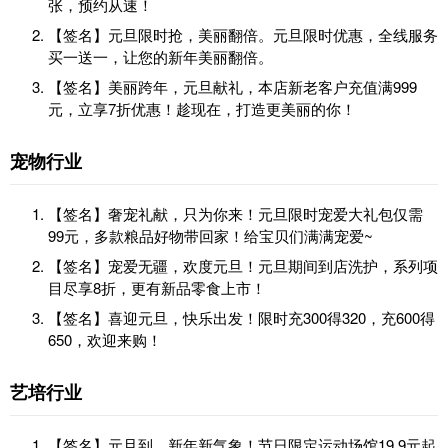
张，预约从速！
【签名】元旦限时抢，美丽翻倍。元旦限时优惠，全线服务
买一送一，让您的新年美丽翻倍。
【签名】美丽跨年，元旦献礼，本店新老客户充值满999
元，立享7折优惠！趁现在，打造更美丽的你！
宠物行业
【签名】奢宠礼献，只为你来！元旦限时宠爱大礼包仅需
99元，多款粮品好物带回家！给宝贝们满满宠爱~
【签名】宠爱无疆，欢度元旦！元旦期间到店洗护，系列项
目尽享8折，更有新品零食上市！
【签名】喜迎元旦，快乐出发！限时充300得320，充600得
650，欢迎来购！
艺培行业
【签名】元旦到，新年新气象！节日限定运动场馆19.9元起