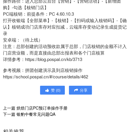
操作路径：进入总部云后台【营销】-【营销活动】-【新增团
购】-勾选【核销门店】
PC端核销：前提条件：PC 4.60.10.3
打开收银端【全部菜单】-【核销】-【扫码或输入核销码】-【确
认】核销成功门店库存对应扣减，云端库存变动记录生成提货记
录
安卓端：（待上线）
注意：总部创建的活动预收款属于总部，门店核销的金额不计入
门店营业额，而是直接由总部出报表和各个门店核算
详情参考：https://blog.pospal.cn/kb/3713
参考视频：拼团创建演示及到店核销操作
https://school.pospal.cn/#/course/details/462
赞
(
0
)
分享
上一篇
烘焙门店PC预订单操作手册
下一篇
银豹中餐常见问题QA
相关推荐